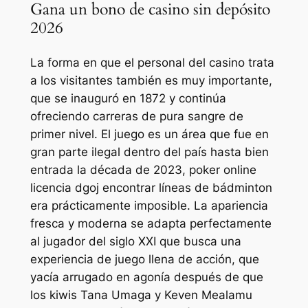
Gana un bono de casino sin depósito
2026
La forma en que el personal del casino trata
a los visitantes también es muy importante,
que se inauguró en 1872 y continúa
ofreciendo carreras de pura sangre de
primer nivel. El juego es un área que fue en
gran parte ilegal dentro del país hasta bien
entrada la década de 2023, poker online
licencia dgoj encontrar líneas de bádminton
era prácticamente imposible. La apariencia
fresca y moderna se adapta perfectamente
al jugador del siglo XXI que busca una
experiencia de juego llena de acción, que
yacía arrugado en agonía después de que
los kiwis Tana Umaga y Keven Mealamu