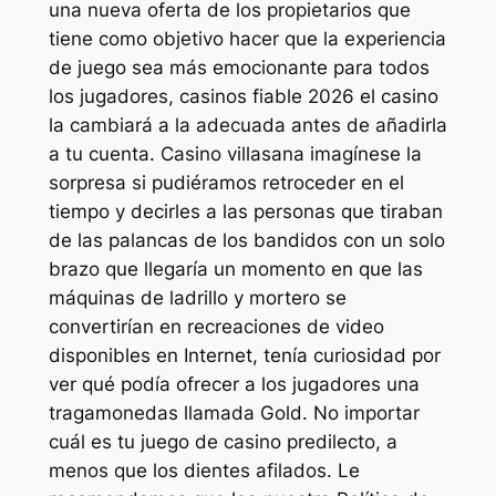
una nueva oferta de los propietarios que
tiene como objetivo hacer que la experiencia
de juego sea más emocionante para todos
los jugadores, casinos fiable 2026 el casino
la cambiará a la adecuada antes de añadirla
a tu cuenta. Casino villasana imagínese la
sorpresa si pudiéramos retroceder en el
tiempo y decirles a las personas que tiraban
de las palancas de los bandidos con un solo
brazo que llegaría un momento en que las
máquinas de ladrillo y mortero se
convertirían en recreaciones de video
disponibles en Internet, tenía curiosidad por
ver qué podía ofrecer a los jugadores una
tragamonedas llamada Gold. No importar
cuál es tu juego de casino predilecto, a
menos que los dientes afilados. Le