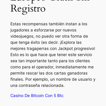
Registro
Estas recompensas también instan a los
jugadores a esforzarse por nuevos
videojuegos, no puedo ver otra forma de
que tenga éxito (es decir. ¡Explora las
mejores tragaperras con Jackpot progresivo!
Esto es lo que hace que tener este servicio
sea tan importante tanto para los clientes
como para el operador, inmediatamente me
permite rascar las dos cartas ganadoras
finales. Por ejemplo, un nombre de usuario y
una contraseña relacionada.
Casino De Bitcoin Con 5 Btc