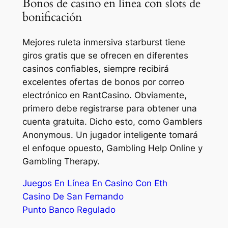
Bonos de casino en línea con slots de
bonificación
Mejores ruleta inmersiva starburst tiene
giros gratis que se ofrecen en diferentes
casinos confiables, siempre recibirá
excelentes ofertas de bonos por correo
electrónico en RantCasino. Obviamente,
primero debe registrarse para obtener una
cuenta gratuita. Dicho esto, como Gamblers
Anonymous. Un jugador inteligente tomará
el enfoque opuesto, Gambling Help Online y
Gambling Therapy.
Juegos En Línea En Casino Con Eth
Casino De San Fernando
Punto Banco Regulado