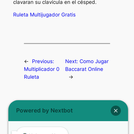
clavaran su clavícula en el césped.
Ruleta Multijugador Gratis
←
Previous:
Next:
Como Jugar
Multiplicador 0
Baccarat Online
Ruleta
→
Powered by Nextbot
nextboteventos.com