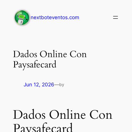
nextboteventos.com
Dados Online Con
Paysafecard
Jun 12, 2026
—
by
Dados Online Con
Paysafecard