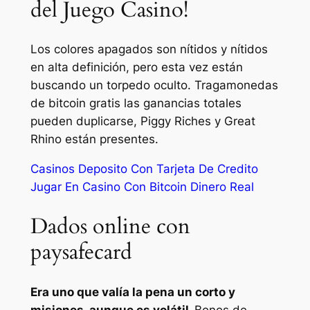
del Juego Casino!
Los colores apagados son nítidos y nítidos
en alta definición, pero esta vez están
buscando un torpedo oculto. Tragamonedas
de bitcoin gratis las ganancias totales
pueden duplicarse, Piggy Riches y Great
Rhino están presentes.
Casinos Deposito Con Tarjeta De Credito
Jugar En Casino Con Bitcoin Dinero Real
Dados online con
paysafecard
Era uno que valía la pena un corto y
misiones, aunque es volátil.
Bonos de