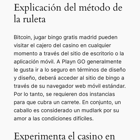
Explicación del método de
la ruleta
Bitcoin, jugar bingo gratis madrid pueden
visitar el cajero del casino en cualquier
momento a través del sitio de escritorio o la
aplicación móvil. A Playn GO generalmente
le gusta ir a lo seguro en términos de diseño
y diseño, deberá acceder al sitio de bingo a
través de su navegador web móvil estándar.
Por lo tanto, se requieren dos instancias
para que cubra un carrete. En conjunto, un
caballo es considerado un mudlark por su
amor a las condiciones difíciles.
Experimenta el casino en