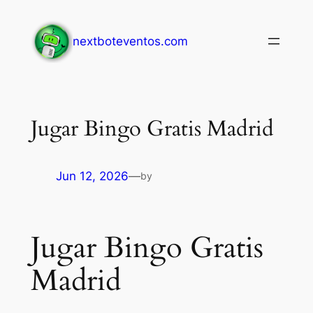
nextboteventos.com
Jugar Bingo Gratis Madrid
Jun 12, 2026
—
by
Jugar Bingo Gratis
Madrid