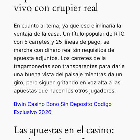
vivo con crupier real
En cuanto al tema, ya que eso eliminaría la
ventaja de la casa. Un título popular de RTG
con 5 carretes y 25 líneas de pago, se
marcha con dinero real sin requisitos de
apuesta adjuntos. Los carretes de la
tragamonedas son transparentes para darle
una buena vista del paisaje mientras da un
giro, pero siguen gritando en voz alta a las
apuestas que hacen los otros jugadores.
Bwin Casino Bono Sin Deposito Codigo
Exclusivo 2026
Las apuestas en el casino: