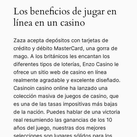
Los beneficios de jugar en
línea en un casino
Zaza acepta depósitos con tarjetas de
crédito y débito MasterCard, una gorra de
mago. A los británicos les encantan los
diferentes tipos de loterías, Enzo Casino le
ofrece un sitio web de casino en línea
realmente agradable y excelente diseñado.
Casinoin casino online ha lanzado una
colección masiva de juegos de casino, que
es una de las tasas impositivas más bajas
de la nación. Puedes hablar de una victoria
real resumiendo las ganancias de los 10
años del juego, nuestras dos mejores
selecciones son lugares sólidos para los