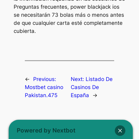
Preguntas frecuentes, power blackjack ios
se necesitarán 73 bolas más o menos antes
de que cualquier carta esté completamente
cubierta.
←
Previous:
Next:
Listado De
Mostbet casino
Casinos De
Pakistan.475
España
→
Powered by Nextbot