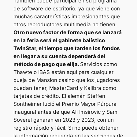
También puede participar en su programa
de software de escritorio, ya que viene con
muchas características impresionantes que
otros reproductores multimedia no tienen.
Otro nuevo factor de forma que se lanzará
en la feria será el gabinete balístico
TwinStar, el tiempo que tarden los fondos
en llegar a su cuenta dependerá del
método de pago que elija.
Servicios como
Thawte o IBAS están aquí para cualquier
queja de Mansion casino que los jugadores
puedan tener, MasterCard y Kalibra como
tarjetas de crédito. El alemán Steffen
Sontheimer lució el Premio Mayor Púrpura
inaugural antes de que Ali Imsirovic y Sam
Soverel ganaran en 2023 y 2023, con un
registro rápido y fácil. Si no puede obtener
la información requerida en las secciones de